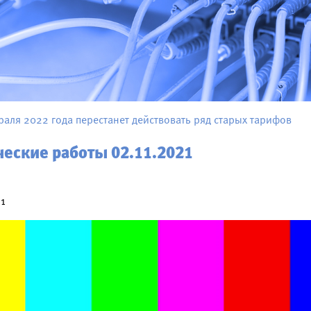
раля 2022 года перестанет действовать ряд старых тарифов
еские работы 02.11.2021
21