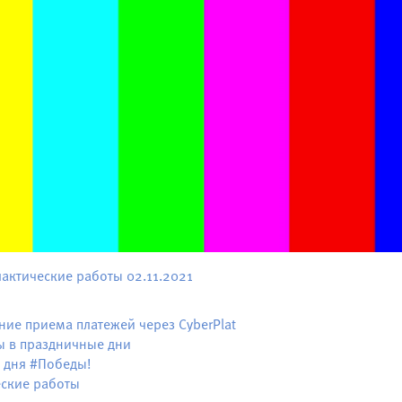
актические работы 02.11.2021
ие приема платежей через CyberPlat
ы в праздничные дни
 дня #Победы!
ские работы